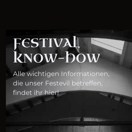
FESTIVAL
KNOW-HOW
Alle wichtigen Informationen,
die unser Festevil betreffen,
findet ihr hier!