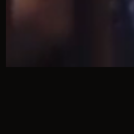
WANN
09. - 10. Juli 2027
WO